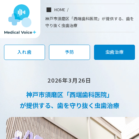
神
/
HOME
戸
市
神戸市須磨区「西端歯科医院」が提供する、歯を
須
守り抜く虫歯治療
磨
区
「西
端
歯
入れ歯
予防
虫歯治療
科
医
院」
が
提
2026年3月26日
供
す
神戸市須磨区「西端歯科医院」
る、
歯
が提供する、歯を守り抜く虫歯治療
を
守
り
抜
く
虫