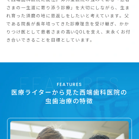
さまの一生涯に寄り添う診療」を大切にしながら、生ま
れ育った須磨の地に恩返しをしたいと考えています。父
である院長が長年培ってきた診療理念を受け継ぎ、かか
りつけ医として患者さまの高いQOLを支え、末永くお付
き合いできることを目標としています。
FEATURES
FEATURES
医療ライターから見た西端歯科医院の
虫歯治療の特徴