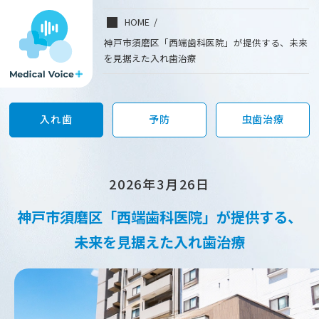
神
/
HOME
戸
市
神戸市須磨区「西端歯科医院」が提供する、未来
須
を見据えた入れ歯治療
磨
区
「西
端
歯
入れ歯
予防
虫歯治療
科
医
院」
が
提
2026年3月26日
供
す
神戸市須磨区
「西端歯科医院」が提供する、
る、
未
未来を見据えた入れ歯治療
来
を
見
据
え
た