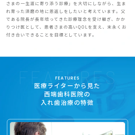
さまの一生涯に寄り添う診療」を大切にしながら、生ま
れ育った須磨の地に恩返しをしたいと考えています。父
である院長が長年培ってきた診療理念を受け継ぎ、かか
りつけ医として、患者さまの高いQOLを支え、末永くお
付き合いできることを目標としています。
FEATURES
FEATURES
医療ライターから見た
西端歯科医院の
入れ歯治療の特徴